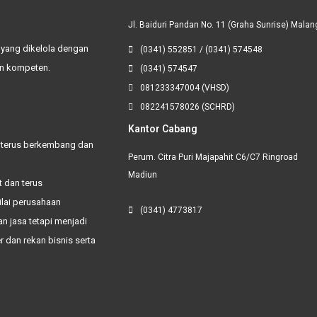
Jl. Baiduri Pandan No. 11 (Graha Sunrise) Malan
 yang dikelola dengan
(0341) 552851 / (0341) 574548
an kompeten.
(0341) 574547
081233347004 (VHSD)
082241578026 (SCHRD)
Kantor Cabang
 terus berkembang dan
Perum. Citra Puri Majapahit C6/C7 Ringroad
Madiun
t dan terus
ilai perusahaan
(0341) 4773817
n jasa tetapi menjadi
er
dan rekan bisnis serta