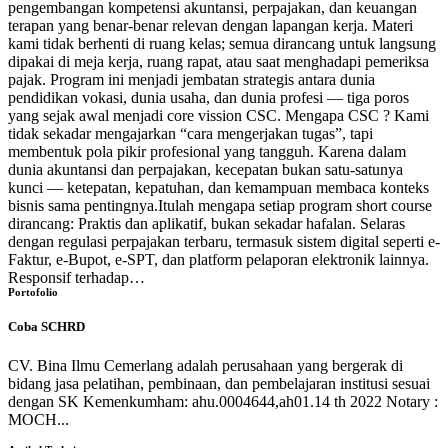
pengembangan kompetensi akuntansi, perpajakan, dan keuangan
terapan yang benar-benar relevan dengan lapangan kerja. Materi
kami tidak berhenti di ruang kelas; semua dirancang untuk langsung
dipakai di meja kerja, ruang rapat, atau saat menghadapi pemeriksa
pajak. Program ini menjadi jembatan strategis antara dunia
pendidikan vokasi, dunia usaha, dan dunia profesi — tiga poros
yang sejak awal menjadi core vission CSC. Mengapa CSC ? Kami
tidak sekadar mengajarkan “cara mengerjakan tugas”, tapi
membentuk pola pikir profesional yang tangguh. Karena dalam
dunia akuntansi dan perpajakan, kecepatan bukan satu-satunya
kunci — ketepatan, kepatuhan, dan kemampuan membaca konteks
bisnis sama pentingnya.Itulah mengapa setiap program short course
dirancang: Praktis dan aplikatif, bukan sekadar hafalan. Selaras
dengan regulasi perpajakan terbaru, termasuk sistem digital seperti e-
Faktur, e-Bupot, e-SPT, dan platform pelaporan elektronik lainnya.
Responsif terhadap…
Portofolio
Coba SCHRD
CV. Bina Ilmu Cemerlang adalah perusahaan yang bergerak di
bidang jasa pelatihan, pembinaan, dan pembelajaran institusi sesuai
dengan SK Kemenkumham: ahu.0004644,ah01.14 th 2022 Notary :
MOCH...