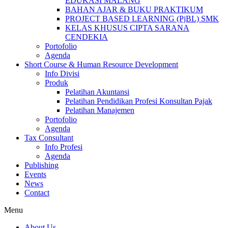
EDUKASI MALANG
BAHAN AJAR & BUKU PRAKTIKUM
PROJECT BASED LEARNING (PjBL) SMK
KELAS KHUSUS CIPTA SARANA
CENDEKIA
Portofolio
Agenda
Short Course & Human Resource Development
Info Divisi
Produk
Pelatihan Akuntansi
Pelatihan Pendidikan Profesi Konsultan Pajak
Pelatihan Manajemen
Portofolio
Agenda
Tax Consultant
Info Profesi
Agenda
Publishing
Events
News
Contact
Menu
About Us