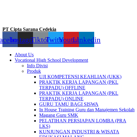
PT Cipta Sarana Cedekia
acebook
Instagram
Tiktok
Twitter
Youtube
Linkedin
About Us
Vocational High School Development
Info Divisi
Produk
UJI KOMPETENSI KEAHLIAN (UKK)
PRAKTIK KERJA LAPANGAN (PKL
TERPADU) OFFLINE
PRAKTIK KERJA LAPANGAN (PKL
TERPADU) ONLINE
GURU TAMU BAGI SISWA
In House Training Guru dan Manajemen Sekolah
Magang Guru SMK
PELATIHAN PERSIAPAN LOMBA (PRA
LKS)
KUNJUNGAN INDUSTRI & WISATA