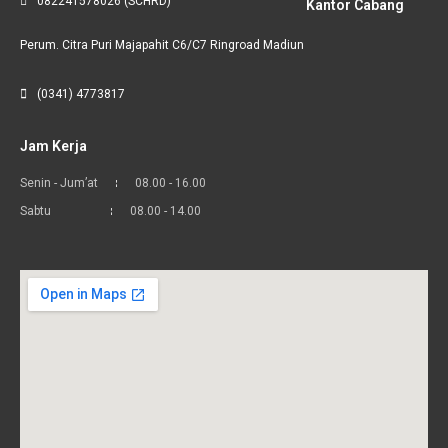
082241578026 (SCHRD)
Kantor Cabang
Perum. Citra Puri Majapahit C6/C7 Ringroad Madiun
(0341) 4773817
Jam Kerja
Senin - Jum’at
08.00 - 16.00
Sabtu
08.00 - 14.00