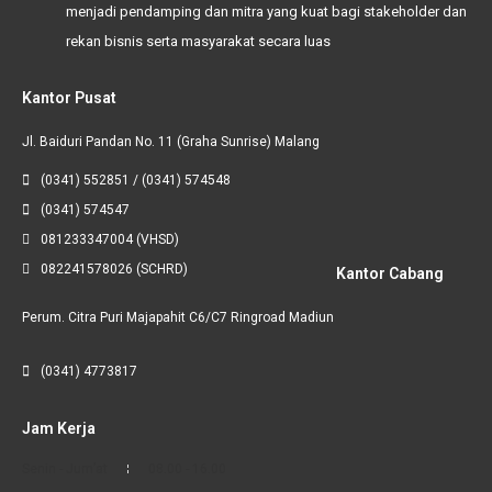
menjadi pendamping dan mitra yang kuat bagi
stakeholder
dan
rekan bisnis serta masyarakat secara luas
Kantor Pusat
Jl. Baiduri Pandan No. 11 (Graha Sunrise) Malang
(0341) 552851 / (0341) 574548
(0341) 574547
081233347004 (VHSD)
082241578026 (SCHRD)
Kantor Cabang
Perum. Citra Puri Majapahit C6/C7 Ringroad Madiun
(0341) 4773817
Jam Kerja
Senin - Jum’at
08.00 - 16.00