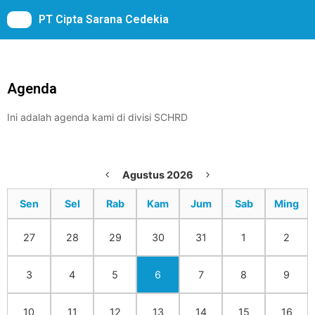
PT Cipta Sarana Cedekia
Agenda
Ini adalah agenda kami di divisi SCHRD
Agustus 2026
Sen
Sel
Rab
Kam
Jum
Sab
Ming
27
28
29
30
31
1
2
3
4
5
6
7
8
9
10
11
12
13
14
15
16