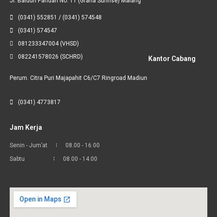
Jl. Baiduri Pandan No. 11 (Graha Sunrise) Malang
(0341) 552851 / (0341) 574548
(0341) 574547
081233347004 (VHSD)
082241578026 (SCHRD)
Kantor Cabang
Perum. Citra Puri Majapahit C6/C7 Ringroad Madiun
(0341) 4773817
Jam Kerja
Senin - Jum’at
08.00 - 16.00
Sabtu
08.00 - 14.00