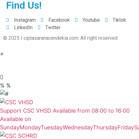
Find Us!
Instagram
Facebook
Youtube
Tiktok
LinkedIn
Twitter
© 2025 | ciptasaranacendekia.com. All right reserved
×
PT Cipta Sarana Cendekia
%
%
Support
CSC VHSD
Available from
08:00
to
16:00
Available on
Sunday
Monday
Tuesday
Wednesday
Thursday
Friday
S