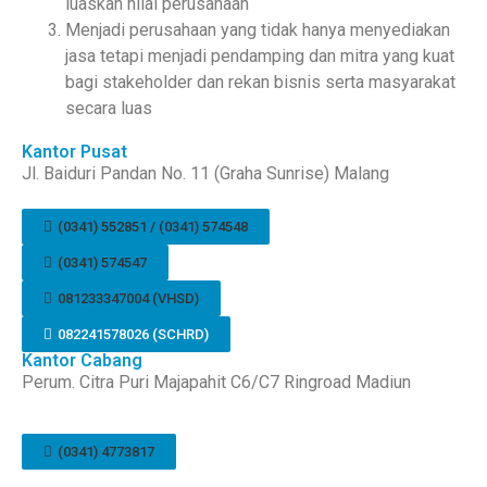
luaskan nilai perusahaan
Menjadi perusahaan yang tidak hanya menyediakan
jasa tetapi menjadi pendamping dan mitra yang kuat
bagi
stakeholder
dan rekan bisnis serta masyarakat
secara luas
Kantor Pusat
Jl. Baiduri Pandan No. 11 (Graha Sunrise) Malang
(0341) 552851 / (0341) 574548
(0341) 574547
081233347004 (VHSD)
082241578026 (SCHRD)
Kantor Cabang
Perum. Citra Puri Majapahit C6/C7 Ringroad Madiun
(0341) 4773817