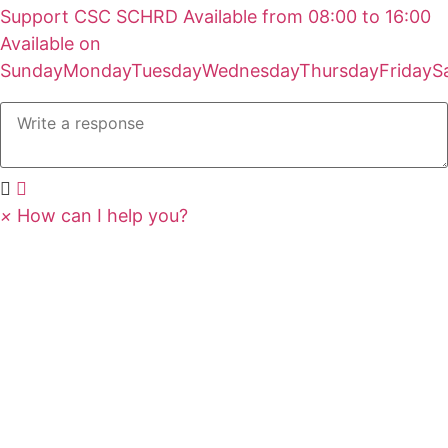
Support
CSC SCHRD
Available from
08:00
to
16:00
Available on
Sunday
Monday
Tuesday
Wednesday
Thursday
Friday
S
×
How can I help you?