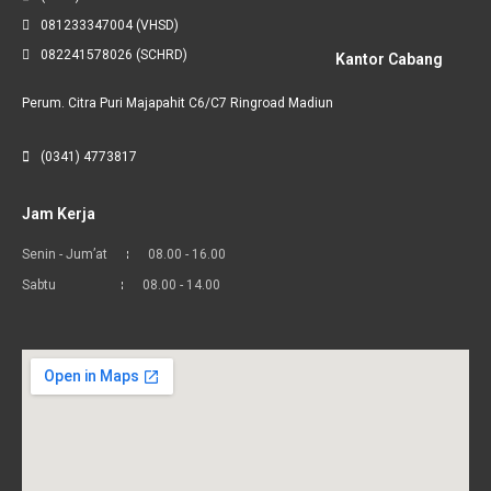
081233347004 (VHSD)
082241578026 (SCHRD)
Kantor Cabang
Perum. Citra Puri Majapahit C6/C7 Ringroad Madiun
(0341) 4773817
Jam Kerja
Senin - Jum’at
08.00 - 16.00
Sabtu
08.00 - 14.00