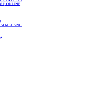
DU) ONLINE
)
ASI MALANG
IA