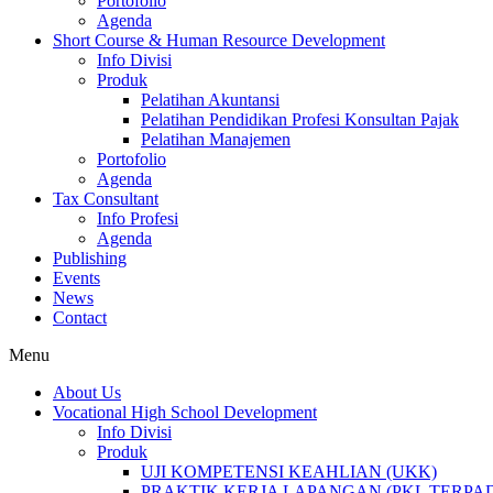
Portofolio
Agenda
Short Course & Human Resource Development
Info Divisi
Produk
Pelatihan Akuntansi
Pelatihan Pendidikan Profesi Konsultan Pajak
Pelatihan Manajemen
Portofolio
Agenda
Tax Consultant
Info Profesi
Agenda
Publishing
Events
News
Contact
Menu
About Us
Vocational High School Development
Info Divisi
Produk
UJI KOMPETENSI KEAHLIAN (UKK)
PRAKTIK KERJA LAPANGAN (PKL TERPAD