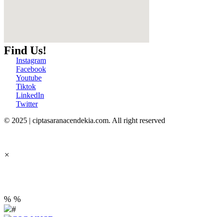
Find Us!
Instagram
Facebook
Youtube
Tiktok
LinkedIn
Twitter
© 2025 | ciptasaranacendekia.com. All right reserved
×
PT Cipta Sarana Cendekia
%
%