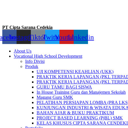
PT Cipta Sarana Cedekia
acebook
Instagram
Tiktok
Twitter
Youtube
Linkedin
About Us
Vocational High School Development
Info Divisi
Produk
UJI KOMPETENSI KEAHLIAN (UKK)
PRAKTIK KERJA LAPANGAN (PKL TERPAD
PRAKTIK KERJA LAPANGAN (PKL TERPA
GURU TAMU BAGI SISWA
In House Training Guru dan Manajemen Sekolah
Magang Guru SMK
PELATIHAN PERSIAPAN LOMBA (PRA LKS
KUNJUNGAN INDUSTRI & WISATA EDUK
BAHAN AJAR & BUKU PRAKTIKUM
PROJECT BASED LEARNING (PjBL) SMK
KELAS KHUSUS CIPTA SARANA CENDEK