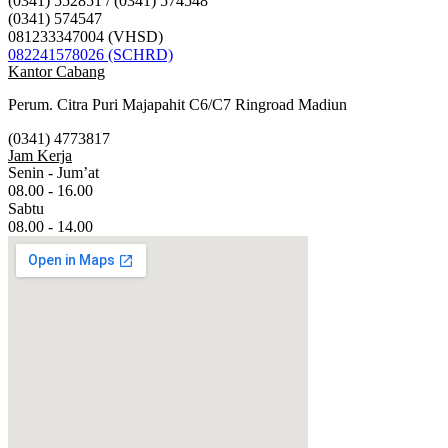
(0341) 552851 / (0341) 574548
(0341) 574547
081233347004 (VHSD)
082241578026 (SCHRD)
Kantor Cabang
Perum. Citra Puri Majapahit C6/C7 Ringroad Madiun
(0341) 4773817
Jam Kerja
Senin - Jum’at
08.00 - 16.00
Sabtu
08.00 - 14.00