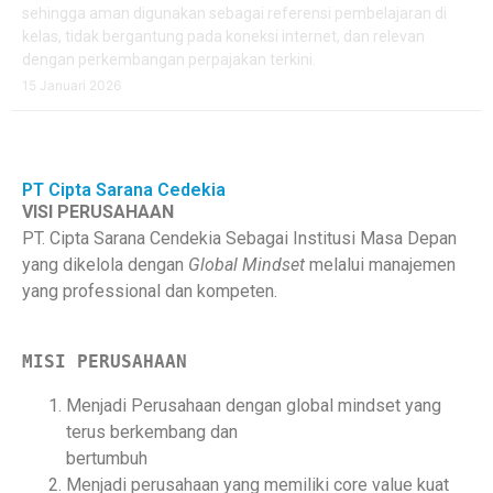
sehingga aman digunakan sebagai referensi pembelajaran di
kelas, tidak bergantung pada koneksi internet, dan relevan
dengan perkembangan perpajakan terkini.
15 Januari 2026
PT Cipta Sarana Cedekia
VISI PERUSAHAAN
PT. Cipta Sarana Cendekia Sebagai Institusi Masa Depan
yang dikelola dengan
Global
Mindset
melalui manajemen
yang professional dan kompeten.
MISI PERUSAHAAN
Menjadi Perusahaan dengan global mindset yang
terus berkembang dan
bertumbuh
Menjadi perusahaan yang memiliki
core value
kuat