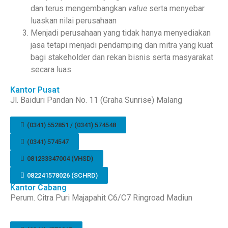
dan terus mengembangkan
value
serta menyebar
luaskan nilai perusahaan
Menjadi perusahaan yang tidak hanya menyediakan
jasa tetapi menjadi pendamping dan mitra yang kuat
bagi
stakeholder
dan rekan bisnis serta masyarakat
secara luas
Kantor Pusat
Jl. Baiduri Pandan No. 11 (Graha Sunrise) Malang
(0341) 552851 / (0341) 574548
(0341) 574547
081233347004 (VHSD)
082241578026 (SCHRD)
Kantor Cabang
Perum. Citra Puri Majapahit C6/C7 Ringroad Madiun