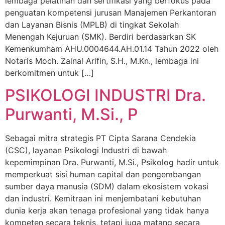
lembaga pelatihan dan sertifikasi yang berfokus pada
penguatan kompetensi jurusan Manajemen Perkantoran
dan Layanan Bisnis (MPLB) di tingkat Sekolah
Menengah Kejuruan (SMK). Berdiri berdasarkan SK
Kemenkumham AHU.0004644.AH.01.14 Tahun 2022 oleh
Notaris Moch. Zainal Arifin, S.H., M.Kn., lembaga ini
berkomitmen untuk […]
PSIKOLOGI INDUSTRI Dra.
Purwanti, M.Si., P
Sebagai mitra strategis PT Cipta Sarana Cendekia
(CSC), layanan Psikologi Industri di bawah
kepemimpinan Dra. Purwanti, M.Si., Psikolog hadir untuk
memperkuat sisi human capital dan pengembangan
sumber daya manusia (SDM) dalam ekosistem vokasi
dan industri. Kemitraan ini menjembatani kebutuhan
dunia kerja akan tenaga profesional yang tidak hanya
kompeten secara teknis, tetapi juga matang secara